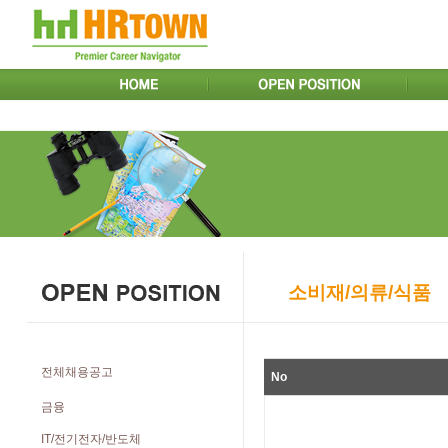
소비재/의류/식품
전체채용공고
No
금융
IT/전기전자/반도체